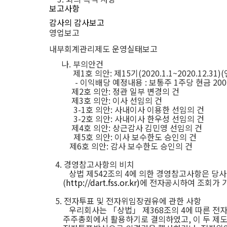
보고사항
감사의 감사보고
영업보고
내부회계관리제도 운영실태보고
나
.
부의안건
제
1
호 의안
:
제
15
기
(2020.1.1~2020.12.31)(
-
이익배당 예정내용
:
보통주
1
주당 현금
200
제
2
호 의안
:
정관 일부 변경의 건
제
3
호 의안
:
이사 선임의 건
3-1
호 의안
:
사내이사 이용한 선임의 건
3-2
호 의안
:
사내이사 한우성 선임의 건
제
4
호 의안
:
상근감사 김민영 선임의 건
제
5
호 의안
:
이사 보수한도 승인의 건
제
6
호 의안
:
감사 보수한도 승인의 건
4.
경영참고사항의 비치
상법 제
542
조의
4
에 의한 경영참고사항은 당
(
http://dart.fss.or.kr)
에 전자공시하여 조회가 
5.
전자투표 및 전자위임장권유에 관한 사항
우리회사는 「상법」 제
368
조의
4
에 따른 전
주주총회에서 활용하기로 결의하였고
,
이 두 제