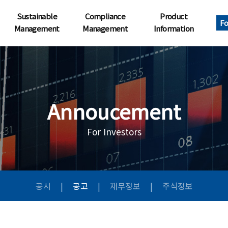
Sustainable
Compliance
Product
Fo
Management
Management
Information
Annoucement
For Investors
공시
|
공고
|
재무정보
|
주식정보