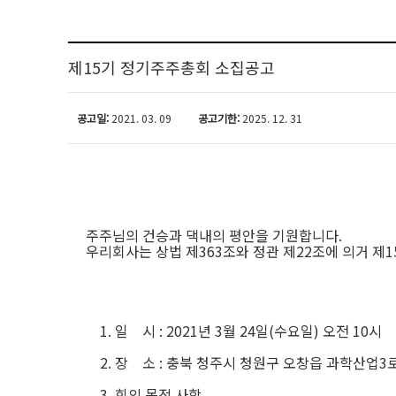
제15기 정기주주총회 소집공고
공고일:
2021. 03. 09
공고기한:
2025. 12. 31
주주님의 건승과 댁내의 평안을 기원합니다
.
우리회사는 상법 제
363
조와 정관 제
22
조에 의거 제
1
1.
일
시
: 2021
년
3
월
24
일
(
수요일
)
오전
10
시
2.
장
소
:
충북 청주시 청원구 오창읍 과학산업
3
3.
회의 목적 사항