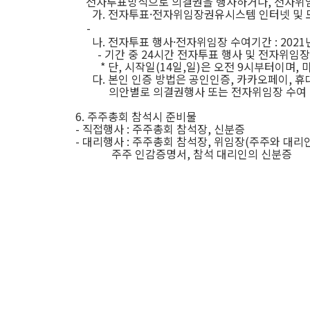
전자투표방식으로 의결권을 행사하거나
,
전자위
가
.
전자투표·전자위임장권유시스템 인터넷 및 
-
나
.
전자투표 행사·전자위임장 수여기간
: 2021
-
기간 중
24
시간 전자투표 행사 및 전자위임장
*
단
,
시작일
(14
일
,
일
)
은 오전
9
시부터이며
,
다
.
본인 인증 방법은 공인인증
,
카카오페이
,
휴
의안별로 의결권행사 또는 전자위임장 수여
6.
주주총회 참석시 준비물
-
직접행사
:
주주총회 참석장
,
신분증
-
대리행사
:
주주총회 참석장
,
위임장
(
주주와 대리
주주 인감증명서
,
참석 대리인의 신분증