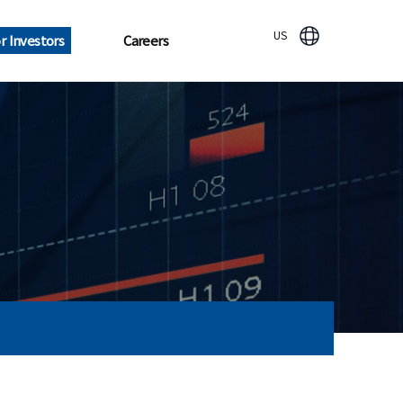
US
r Investors
Careers