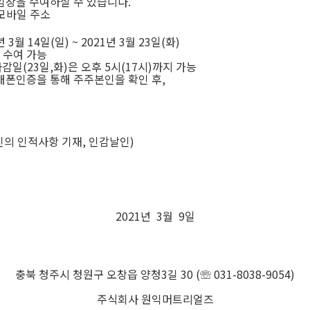
임장을 수여하실 수 있습니다
.
모바일 주소
년
3
월
14
일
(
일
) ~ 2021
년
3
월
23
일
(
화
)
 수여 가능
마감일
(23
일
,
화
)
은 오후
5
시
(17
시
)
까지 가능
대폰인증을 통해 주주본인을 확인 후
,
인의 인적사항 기재
,
인감날인
)
2021
년
3
월
9
일
충북 청주시 청원구 오창읍 양청
3
길
30 (
☏
031-8038-9054)
주식회사 원익머트리얼즈