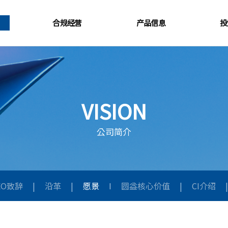
合规经营
产品信息
投
VISION
公司简介
EO致辞
|
沿革
|
愿景
I
圆益核心价值
|
CI介绍
|